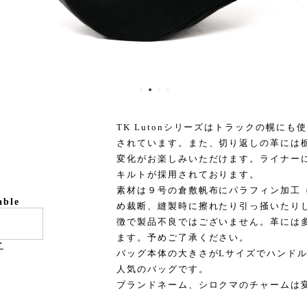
TK Lutonシリーズはトラックの幌に
されています。また、切り返しの革には
変化がお楽しみいただけます。ライナー
キルトが採用されております。
素材は９号の倉敷帆布にパラフィン加工
able
め裁断、縫製時に擦れたり引っ掻いたり
徴で製品不良ではございません。革には
ます。予めご了承ください。
け
バッグ本体の大きさがLサイズでハンド
人気のバッグです。
ブランドネーム、シロクマのチャームは