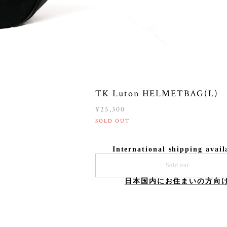
TK Luton HELMETBAG(L)
¥25,300
SOLD OUT
International shipping avail
Sold out
日本国内にお住まいの方向